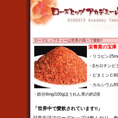
ローズヒップティーは世界の国々で愛飲!!
栄養素の宝庫
・リコピン25m
・βカロチンビ
・ビタミンＣ800
・カルシウム850
・鉄分8mg/100gほうれん草の約2倍
「世界中で愛飲されています!!」