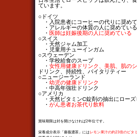
日常生活でローズヒップは飲んだり、
ています。
○ドイツ
・入院患者にコーヒーの代りに奨めて
・アレルギーの体質の人に奨めている
・
医師は妊娠後期の人に奨めている
○スイス
・天然ジャム加工
・児童用チューインガム
○スウェーデン
・学校給食のスープ
・
女性用健康ドリンク、美肌、肌の
ドリンク、持続性、バイタリティー
○ニュージーランド
・
幼児の健康ドリンク
・中高年強壮ドリンク
○アメリカ
・天然ビタミンC錠剤の抽出にローズ
・
がん患者お茶代り飲料
賞味期限は封を開けなければ2年位です。
栄養成分表示「薔薇濃茶」には
レモン果汁の約23倍のビタ