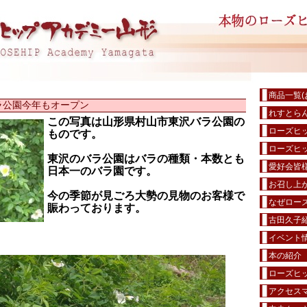
商品一覧(
ラ公園今年もオープン
れすとら
この写真は山形県村山市東沢バラ公園の
ローズヒ
ものです。
ローズヒ
東沢のバラ公園はバラの種類・本数とも
愛好会皆
日本一のバラ園です。
お召し上が
今の季節が見ごろ大勢の見物のお客様で
なぜローズ
賑わっております。
古田久子
イベント
本の紹介
ローズヒ
アクセス