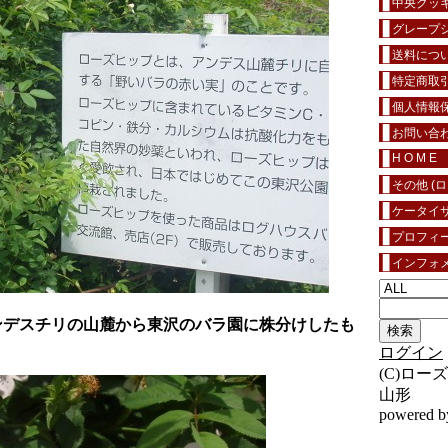
中央クッ
グレープシ
送料につ
特定商取
個人情報
お問い合
H O M E
その他 (
ケータイ
プロフィ
インフォ
ンデスチリの山麓から東沢のバラ園に株分けしたも
ログイン
(C)ロ
山形
powered 