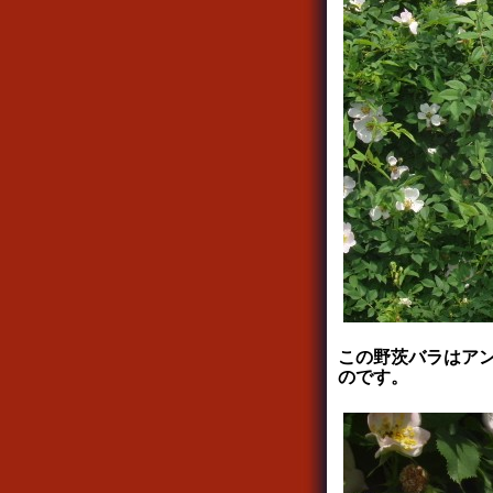
この野茨バラはア
のです。