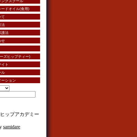
キングスクール
ードオイル(食用)
いて
引法
保護法
わせ
ローズヒップティー)
サイト
ール
メーション
ーズヒップアカデミー
by
samidare