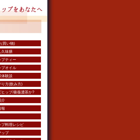
お買い物)
ん久味膳
ップティー
ップオイル
様体験談
り方(飲み方)
ヒップ/薔薇濃茶か?
紹介
情報
ップ料理レシピ
マップ