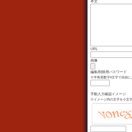
本文
URL
画像
編集/削除用パスワード
※半角英数字4文字で自由に
手動入力確認イメージ
※イメージ内の文字を小文