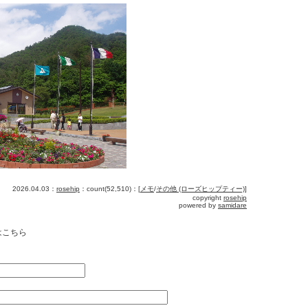
2026.04.03：
rosehip
：count(52,510)：[
メモ
/
その他 (ローズヒップティー)
]
copyright
rosehip
powered by
samidare
はこちら