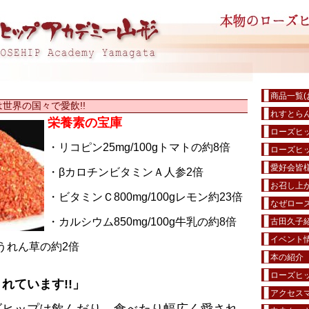
商品一覧(
世界の国々で愛飲!!
れすとら
栄養素の宝庫
ローズヒ
・リコピン25mg/100gトマトの約8倍
ローズヒ
愛好会皆
・βカロチンビタミンＡ人参2倍
お召し上が
・ビタミンＣ800mg/100gレモン約23倍
なぜローズ
・カルシウム850mg/100g牛乳の約8倍
古田久子
イベント
ほうれん草の約2倍
本の紹介
ローズヒ
れています!!」
アクセス