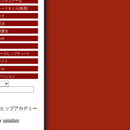
キングスクール
ードオイル(食用)
いて
引法
保護法
わせ
ローズヒップティー)
サイト
ール
メーション
ーズヒップアカデミー
by
samidare