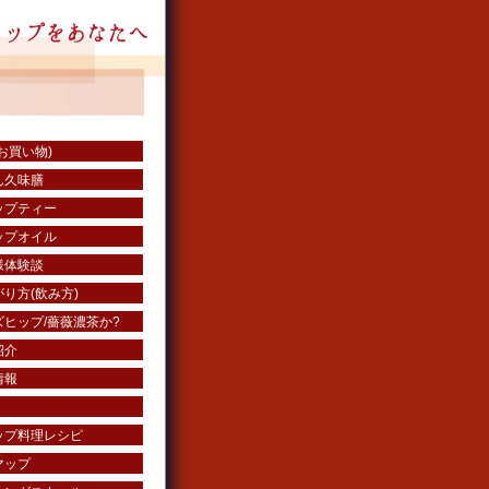
お買い物)
ん久味膳
ップティー
ップオイル
様体験談
り方(飲み方)
ヒップ/薔薇濃茶か?
紹介
情報
ップ料理レシピ
マップ