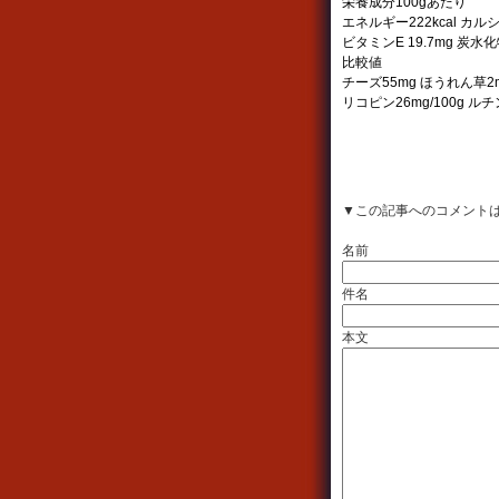
栄養成分100gあたり
エネルギー222kcal カルシウ
ビタミンE 19.7mg 炭水化
比較値
チーズ55mg ほうれん草2m
リコピン26mg/100g ルチン
▼この記事へのコメント
名前
件名
本文