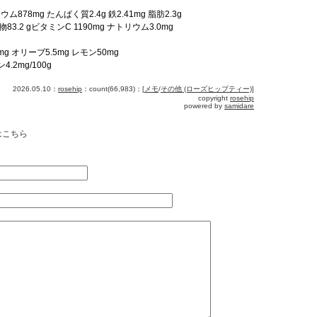
ム878mg たんぱく質2.4g 鉄2.41mg 脂肪2.3g
物83.2 gビタミンC 1190mg ナトリウム3.0mg
g オリーブ5.5mg レモン50mg
4.2mg/100g
2026.05.10：
rosehip
：count(66,983)：[
メモ
/
その他 (ローズヒップティー)
]
copyright
rosehip
powered by
samidare
はこちら