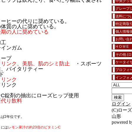
ズヒップは飲んだり、食べたり幅広く愛され
中央クッ
グレープシ
送料につ
ーヒーの代りに奨めている。
特定商取
体質の人に奨めている。
後期の人に奨めている
個人情報
お問い合
加工
H O M E
インガム
その他 (
ープ
ケータイ
ドリンク、美肌、肌のシミ防止
・スポーツ
性、バイタリティー
プロフィ
ド
インフォ
ドリンク
リンク
C錠剤の抽出にローズヒップ使用
茶代り飲料
ログイン
(C)ロ
山形
ば2年位です。
powered 
」には
レモン果汁の約23倍のビタミンC