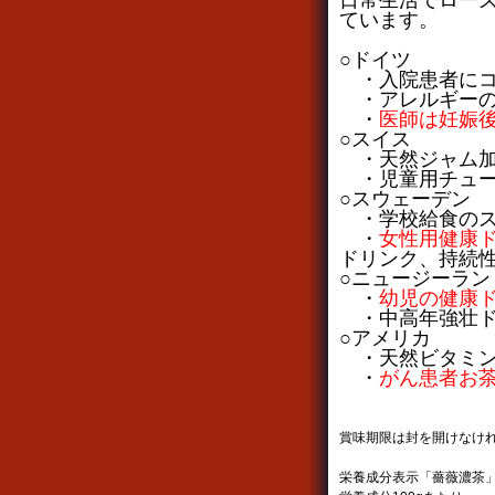
日常生活でロー
ています。
○ドイツ
・入院患者にコ
・アレルギーの
・
医師は妊娠
○スイス
・天然ジャム
・児童用チュー
○スウェーデン
・学校給食のス
・
女性用健康
ドリンク、持続
○ニュージーラン
・
幼児の健康
・中高年強壮ド
○アメリカ
・天然ビタミン
・
がん患者お
賞味期限は封を開けなけれ
栄養成分表示「薔薇濃茶