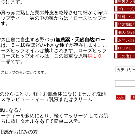
をつけます。
中央クッ
グレープシ
の真っ赤に熟した実の外皮を乾燥させて細かく砕い
送料につ
ヒップティ」、実の中の種からは「ローズヒップオ
ます。
特定商取
個人情報
デス山麓に自生する野バラ
(無農薬・天然自然)
ロー
お問い合
は、５～10粒ほどの小さな種子が存在します。こ
H O M E
ローズヒップオイルは抽出されます。ローズヒップ
るローズヒップオイルは、この貴重な原料
純１０
その他 (
な一品です。
ーズヒップの赤い実がでます。
手のひらにとり、軽くお肌全体になじませます洗顔
ススキンビューティー→乳液またはクリーム
気になる方
ーティーを多めにとり、軽くマッサージ してお肌
さらに蒸しタオルをあてて簡単エステ。
用感がお好みの方