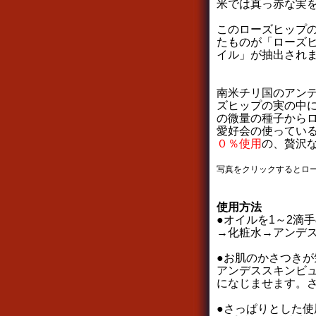
米では真っ赤な実
このローズヒップ
たものが「ローズ
イル」が抽出され
南米チリ国のアン
ズヒップの実の中に
の微量の種子から
愛好会の使ってい
０％使用
の、贅沢
写真をクリックするとロ
使用方法
●オイルを1～2滴
→化粧水→アンデ
●お肌のかさつきが
アンデススキンビュ
になじませます。
●さっぱりとした使