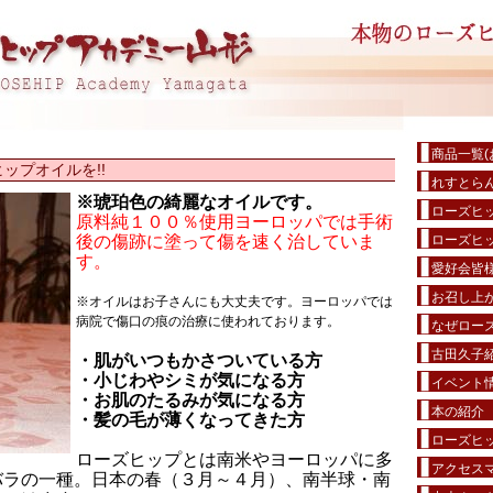
商品一覧(
ップオイルを!!
れすとら
※琥珀色の綺麗なオイルです。
ローズヒ
原料純１００％使用ヨーロッパでは手術
後の傷跡に塗って傷を速く治していま
ローズヒ
す。
愛好会皆
お召し上が
※オイルはお子さんにも大丈夫です。ヨーロッパでは
病院で傷口の痕の治療に使われております。
なぜローズ
古田久子
・肌がいつもかさついている方
・小じわやシミが気になる方
イベント
・お肌のたるみが気になる方
本の紹介
・髪の毛が薄くなってきた方
ローズヒ
ローズヒップとは南米やヨーロッパに多
アクセス
バラの一種。日本の春（３月～４月）、南半球・南