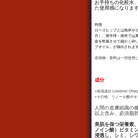
お手持ちの化粧水
た使用感になりま
特徴
ローズヒップとは南米や
月）、南半球・南米では
皮を乾燥させて細かく砕
プオイル」が抽出されま
添加物・香料は一切使用
成分
○保湿成分 Linolenic 
○その他、リノール酸や
人間の皮膚組織の健
以上含み、必須脂肪
美肌を保つ栄養素
ノイン酸）ビタミ
浸透し、シミ、シ