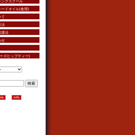
キングスクール
ードオイル(食用)
いて
引法
保護法
わせ
ローズヒップティー)