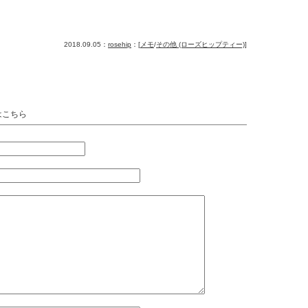
2018.09.05：
rosehip
：[
メモ
/
その他 (ローズヒップティー)
]
はこちら