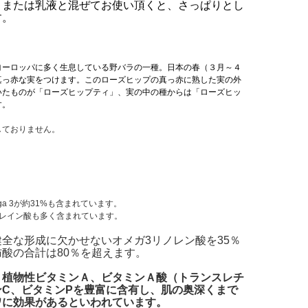
、または乳液と混ぜてお使い頂くと、さっぱりとし
す。
ヨーロッパに多く生息している野バラの一種。日本の春（３月～４
真っ赤な実をつけます。このローズヒップの真っ赤に熟した実の外
いたものが「ローズヒップティ」、実の中の種からは「ローズヒッ
す。
しておりません。
Omega 3が約31%も含まれています。
オレイン酸も多く含まれています。
全な形成に欠かせないオメガ3リノレン酸を35％
酸の合計は80％を超えます。
、植物性ビタミンＡ、ビタミンＡ酸（トランスレチ
ンC、ビタミンPを豊富に含有し、肌の奥深くまで
ワに効果があるといわれています。