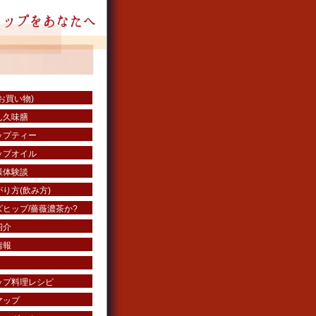
お買い物)
ん久味膳
ップティー
ップオイル
様体験談
り方(飲み方)
ヒップ/薔薇濃茶か?
紹介
情報
ップ料理レシピ
マップ