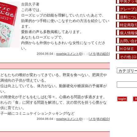
中央クッ
古田久子著
グレープシ
この本では、
ローズヒップの効能を理解していただいたあとで、
送料につ
効果的かつ手軽に使いこなすための方法を紹介してい
特定商取
ます。
愛飲者の声も多数掲載してあります。
個人情報
あなたもローズヒップで、
お問い合
内側からも外側からもきれいな女性になってくださ
い。
H O M E
2004.06.04：
rosehip
コメント(0)
：：[
メモ
/
本の紹介
]
その他 (
子どもたちの嗜好が変わってきている。野菜を食べない。肥満児や
肥満傾向の子供が増えている。
体位は向上していても、体力がない。動脈硬化や糖尿病の予備軍が
多い。
食の簡便化が子どもをむしばむ等々。心痛める問題が多過ぎます。
これらの「食」に関する問題を解消して、次の世代を担う心豊かな
子供に育てたい。
親子一緒にコミニュケイションクッキング!など
2004.06.04：
rosehip
コメント(0)
：：[
メモ
/
本の紹介
]