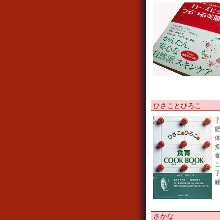
ひさことひろこ
さかな