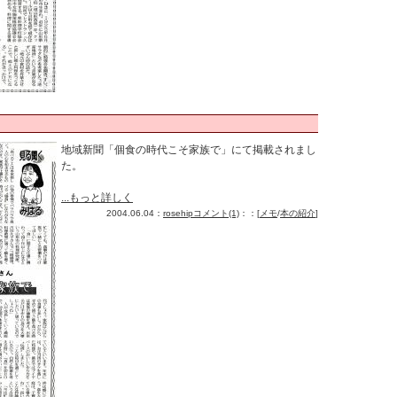
地域新聞「個食の時代こそ家族で」にて掲載されまし
た。
...もっと詳しく
2004.06.04：
rosehip
コメント(1)
：：[
メモ
/
本の紹介
]