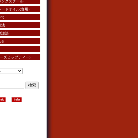
キングスクール
ードオイル(食用)
いて
引法
保護法
わせ
ローズヒップティー)