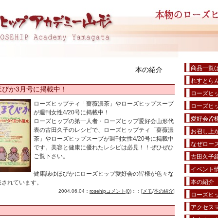
商品一覧(
本の紹介
れすとら
ゆほぴか3月号に掲載中！
ローズヒ
ローズヒップティ「薔薇濃茶」やローズヒップスープ
ローズヒ
が週刊女性4/20号に掲載中！
愛好会皆
ローズヒップの第一人者・ローズヒップ愛好会山形代
表の古田久子のレシピで、ローズヒップティ「薔薇濃
お召し上が
茶」やローズヒップスープが週刊女性4/20号に掲載中
なぜローズ
です。美容と健康に優れたレシピは必見！！ぜひぜひ
ご覧下さい。
古田久子
イベント
健康誌ゆほぴかにローズヒップ愛好会の皆様が色々な
本の紹介
表されています。
2004.06.04：
rosehip
コメント(0)
：：[
メモ
/
本の紹介
]
ローズヒ
アクセス