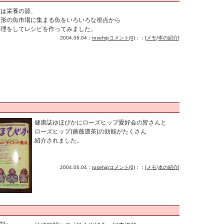
魚は栄養の源、
山形の魚市場に集まる魚をいろいろな視点から
料理をしてレシピを作ってみました。
2004.06.04：
rosehip
コメント(0)
：：[
メモ
/
本の紹介
]
健康誌ゆほぴかにローズヒップ愛好会の皆さんと
ローズヒップ(薔薇濃茶)の効能がたくさん
紹介されました。
2004.06.04：
rosehip
コメント(0)
：：[
メモ
/
本の紹介
]