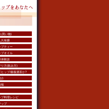
お買い物)
ん久味膳
ップティー
ップオイル
様体験談
り方(飲み方)
ヒップ/薔薇濃茶か?
紹介
情報
ップ料理レシピ
マップ