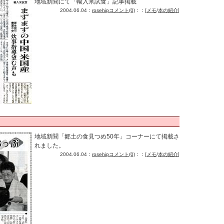
地域新聞にて「輸入米試食」記事掲載
2004.06.04：
rosehip
コメント(0)
：：[
メモ
/
本の紹介
]
地域新聞「郷土の食見つめ50年」コーナーにて掲載さ
れました。
2004.06.04：
rosehip
コメント(0)
：：[
メモ
/
本の紹介
]