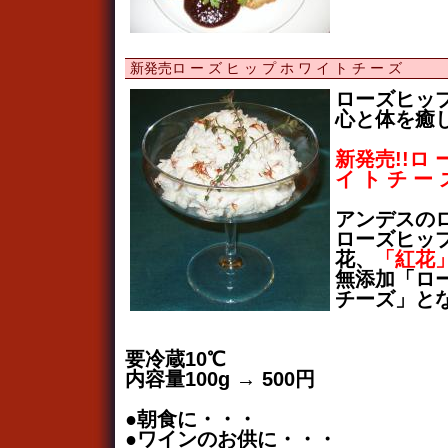
新発売ロ ー ズ ヒ ッ プ ホ ワ イ ト チ ー ズ
ローズヒッ
心と体を癒
新発売!!ロ ー
イ ト チ ー
アンデスの
ローズヒッ
花、
「紅花
無添加「ロ
チーズ」と
要冷蔵10℃
内容量100g → 500円
●朝食に・・・
●ワインのお供に・・・