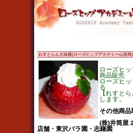
れすとらん久味膳(ローズヒップアカデミー山形商
ローズヒッ
商品販売
ローズヒッ
る
【れすとら
します。
その他商品
(株)井筒屋 
店舗・東沢バラ園・志鎌園