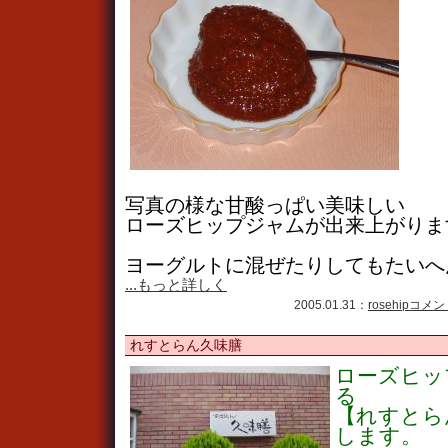
写真の様な甘酸っぱい美味しい
ローズヒップジャムが出来上がりま
ヨーグルトに混ぜたりしてもたいへ
...もっと詳しく
2005.01.31：
rosehip
コメント
れすとらん久味膳
ローズヒッ
る
【れすとら
します。