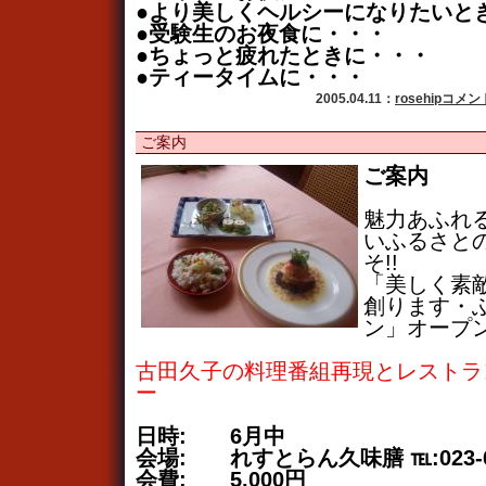
●より美しくヘルシーになりたいと
●受験生のお夜食に・・・
●ちょっと疲れたときに・・・
●ティータイムに・・・
2005.04.11：
rosehip
コメント
ご案内
ご案内
魅力あふれ
いふるさと
そ!!
「美しく素
創ります・
ン」オープ
古田久子の料理番組再現とレストラ
ー
日時: 6月中
会場: れすとらん久味膳 ℡:023-64
会費: 5,000円