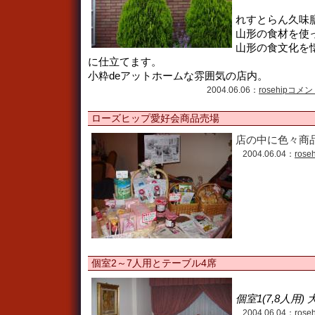
れすとらん久味
山形の食材を使
山形の食文化を
に仕立てます。
小粋deアットホームな雰囲気の店内。
2004.06.06：
rosehip
コメント
ローズヒップ愛好会商品売場
店の中に色々商
2004.06.04：
rose
個室2～7人用とテーブル4席
個室1(7,8人用)
2004.06.04：
rose