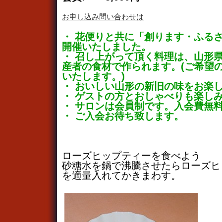
お申し込み問い合わせは
・ 花便りと共に「創ります・ふる
開催いたしました。
・ 召し上がって頂く料理は、山形
産者の食材で作られます。(ご希望
いたします。)
・ おいしい山形の新旧の味をお楽
・ ゲストの方とおしゃべりも楽し
・ サロンは会員制です。入会費無
・ ご入会お待ち致します。
ローズヒップティーを食べよう
砂糖水を鍋で沸騰させたらローズヒ
を適量入れてかきまわす。