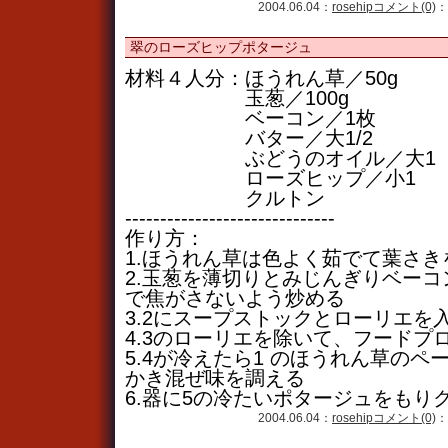
2004.06.04：
rosehip
コメント(0)
：
翠のローズヒップポタージュ
材料４人分：ほうれん草／50g
玉葱／100g
ベーコン／1枚
バター／大1/2
ぶどうのオイル／大1
ローズヒップ／小1
クルトン
------------------------------
作り方：
1.ほうれん草は色よく茹でて葉さ
2.玉葱を薄切りとみじんぎりベー
で焦がさないよう炒める
3.2にスープストックとローリエを
4.3のローリエを除いて、フードプ
5.4が冷えたら1 のほうれん草の
かき混ぜ味を調える
6.器に5の冷たいポタージュをもり
2004.06.04：
rosehip
コメント(0)
：