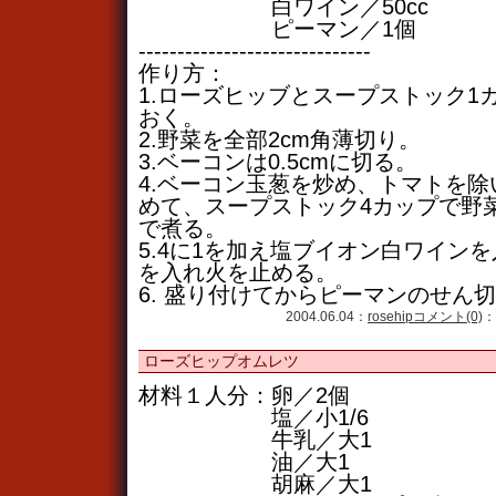
白ワイン／50cc
ピーマン／1個
------------------------------
作り方：
1.ローズヒッブとスープストック1
おく。
2.野菜を全部2cm角薄切り。
3.ベーコンは0.5cmに切る。
4.ベーコン玉葱を炒め、トマトを
めて、スープストック4カップで野
で煮る。
5.4に1を加え塩ブイオン白ワイン
を入れ火を止める。
6. 盛り付けてからピーマンのせん
2004.06.04：
rosehip
コメント(0)
：
ローズヒップオムレツ
材料１人分：卵／2個
塩／小1/6
牛乳／大1
油／大1
胡麻／大1