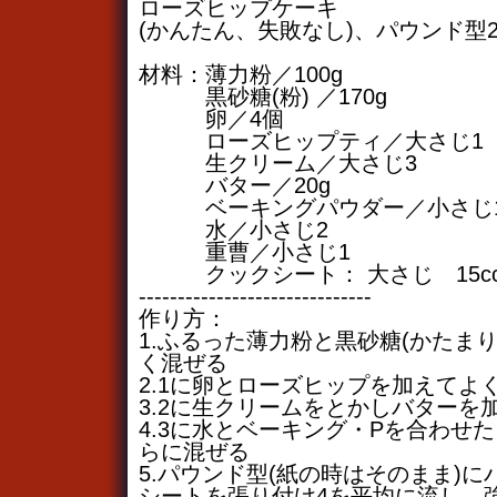
ローズヒップケーキ
(かんたん、失敗なし)、パウンド型
材料：薄力粉／100g
黒砂糖(粉) ／170g
卵／4個
ローズヒップティ／大さじ1
生クリーム／大さじ3
バター／20g
ベーキングパウダー／小さじ
水／小さじ2
重曹／小さじ1
クックシート： 大さじ 15cc
------------------------------
作り方：
1.ふるった薄力粉と黒砂糖(かたま
く混ぜる
2.1に卵とローズヒップを加えてよ
3.2に生クリームをとかしバターを
4.3に水とベーキング・Pを合わせ
らに混ぜる
5.パウンド型(紙の時はそのまま)
シートを張り付け4を平均に流し、強