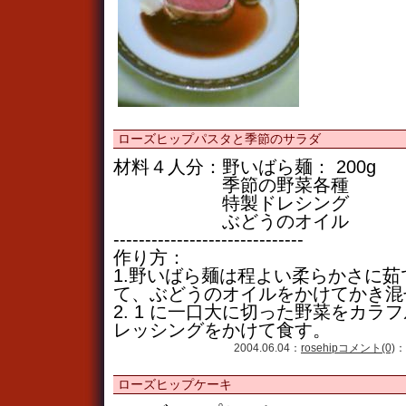
ローズヒップパスタと季節のサラダ
材料４人分：野いばら麺： 200g
季節の野菜各種
特製ドレシング
ぶどうのオイル
------------------------------
作り方：
1.野いばら麺は程よい柔らかさに
て、ぶどうのオイルをかけてかき混
2. 1 に一口大に切った野菜をカラ
レッシングをかけて食す。
2004.06.04：
rosehip
コメント(0)
：
ローズヒップケーキ