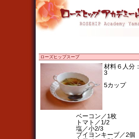
ローズヒップスープ
材料６人分
3
スープ
5カップ
キャベ
玉葱／
人参／
パプリ
ベーコン／1枚
トマト／1/2
塩／小2/3
ブイヨンキーブ／2個