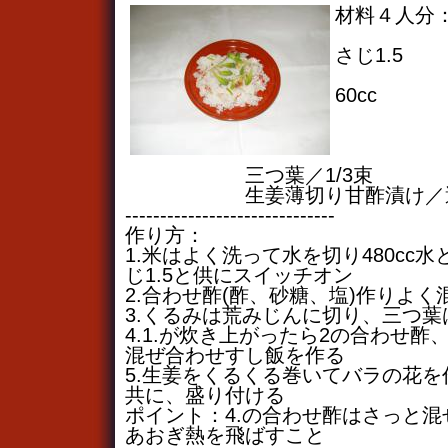
材料４人分
ローズ
さじ1.5
合わせ
60cc
砂糖／
塩／
くるみ
三つ葉／1/3束
生姜薄切り甘酢漬け／
------------------------------
作り方：
1.米はよく洗って水を切り480cc
じ1.5と供にスイッチオン
2.合わせ酢(酢、砂糖、塩)作りよく
3.くるみは荒みじんに切り、三つ葉
4.1.が炊き上がったら2の合わせ酢
混ぜ合わせすし飯を作る
5.生姜をくるくる巻いてバラの花
共に、盛り付ける
ポイント：4.の合わせ酢はさっと
あおぎ熱を飛ばすこと