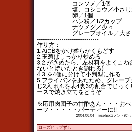
コンソメ／1個
塩、コショウ／小さじ
卵／1個
パン粉／1/2カップ
ナツメグ／少々
グレープオイル／大さじ
------------------------------
作り方：
1.AにBをかけ柔らかくもどす
2.玉葱はしっかり炒める
3.2.がさめたら、左材料をよくこね
ないと焼いたとき割れる)
4.3.を4個に分けて小判型に作る
5.フライパンをあたため、グレー
じ2入 れ4.を表4裏6の割合でじっ
ースで焼き立てをどうぞ
※応用肉団子の甘酢あん・・・おべん
ーフ・・・・・パーティーに!!
2004.06.04：
rosehip
コメント(0)
：
ローズヒップずし