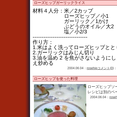
ローズヒップガーリックライス
材料４人分：米／2カップ
ローズヒップ／小1
ガーリック／1かけ
ぶどうのオイル／大2
塩／小2/3
------------------------------
作り方：
1.米はよく洗ってローズヒップと
2.ガーリックはみじん切り
3.油を温め 2 を焦がさないようにし
え炒める
2004.06.04：
rosehip
コメント(0)
：
ローズヒップを使った料理
ローズヒップソ
レシピは別のペー
2004.06.04：
rose